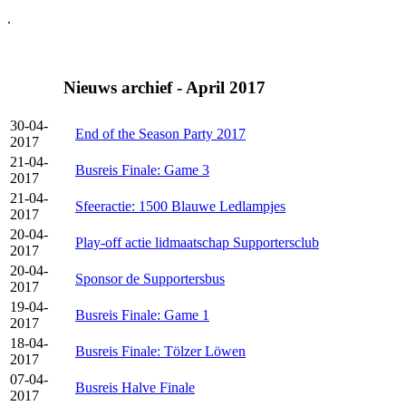
.
Nieuws archief - April 2017
30-04-
End of the Season Party 2017
2017
21-04-
Busreis Finale: Game 3
2017
21-04-
Sfeeractie: 1500 Blauwe Ledlampjes
2017
20-04-
Play-off actie lidmaatschap Supportersclub
2017
20-04-
Sponsor de Supportersbus
2017
19-04-
Busreis Finale: Game 1
2017
18-04-
Busreis Finale: Tölzer Löwen
2017
07-04-
Busreis Halve Finale
2017