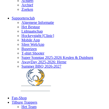
Actueel
Archief
Zoeken
Supportersclub
Algemene Informatie
Het Bestuur
Lidmaatschap
Hockeynight [Clinic]
Mobile App
Sfeer WebApp
Busreizen
T-shirt Shooter
Super Sonntag 2025-2026 Keulen & Duisburg
AwayDay 2025-2026: Herne
Summer BBQ 2026-2027
Fan-Shop
Tilburg Trappers
Het Team