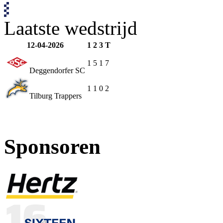
Laatste wedstrijd
12-04-2026
1
2
3
T
1
5
1
7
Deggendorfer SC
1
1
0
2
Tilburg Trappers
Sponsoren